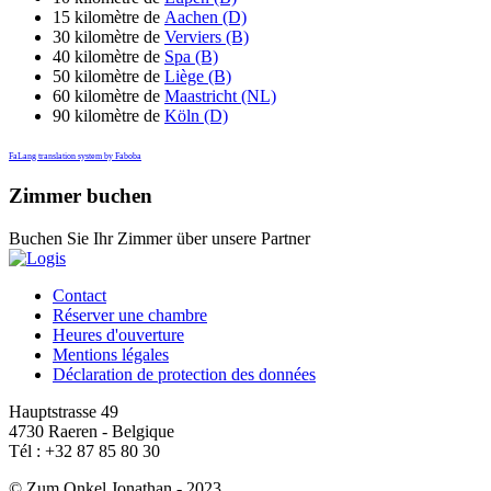
15 kilomètre de
Aachen (D)
30 kilomètre de
Verviers (B)
40 kilomètre de
Spa (B)
50 kilomètre de
Liège (B)
60 kilomètre de
Maastricht (NL)
90 kilomètre de
Köln (D)
FaLang translation system by Faboba
Zimmer buchen
Buchen Sie Ihr Zimmer über unsere Partner
Contact
Réserver une chambre
Heures d'ouverture
Mentions légales
Déclaration de protection des données
Hauptstrasse 49
4730 Raeren - Belgique
Tél : +32 87 85 80 30
© Zum Onkel Jonathan - 2023