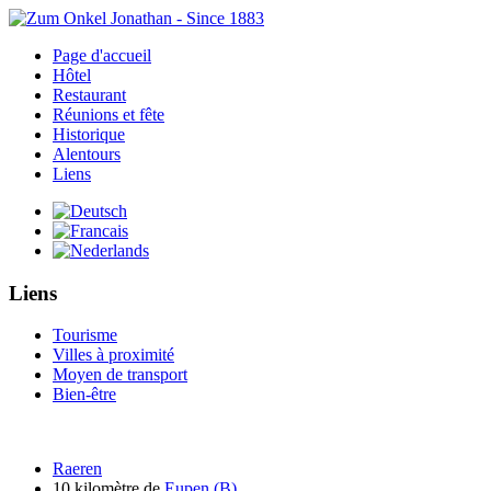
Page d'accueil
Hôtel
Restaurant
Réunions et fête
Historique
Alentours
Liens
Liens
Tourisme
Villes à proximité
Moyen de transport
Bien-être
Raeren
10 kilomètre de
Eupen (B)